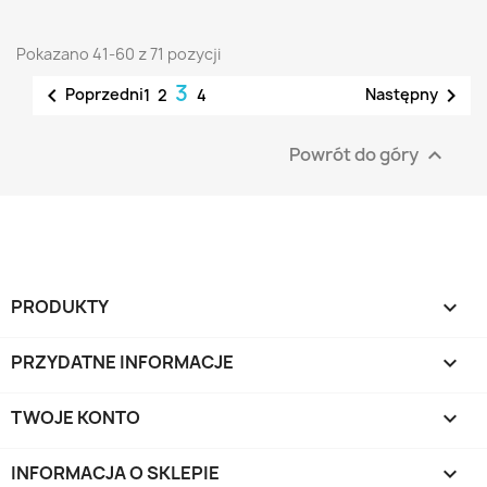
Pokazano 41-60 z 71 pozycji
3


Poprzedni
Następny
1
2
4
Powrót do góry

PRODUKTY

PRZYDATNE INFORMACJE

TWOJE KONTO

INFORMACJA O SKLEPIE
keyboard_arrow_down