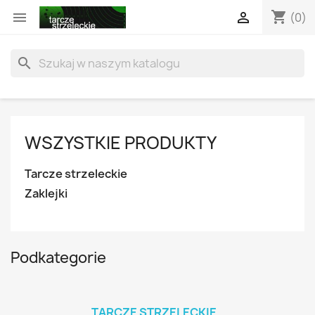
shopping_cart


(0)
search
WSZYSTKIE PRODUKTY
Tarcze strzeleckie
Zaklejki
Podkategorie
TARCZE STRZELECKIE