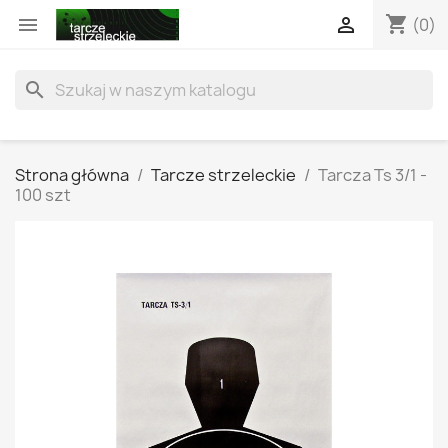
shopping_cart


(0)
search
Strona główna
Tarcze strzeleckie
Tarcza Ts 3/1 -
100 szt