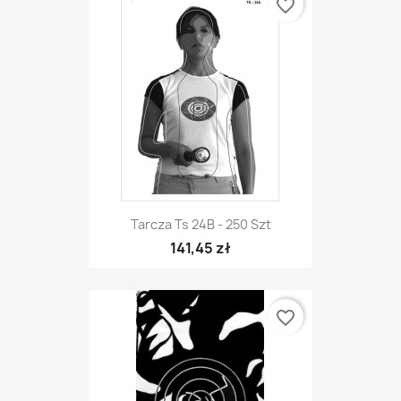
favorite_border
Tarcza Ts 24B - 250 Szt
141,45 zł
favorite_border