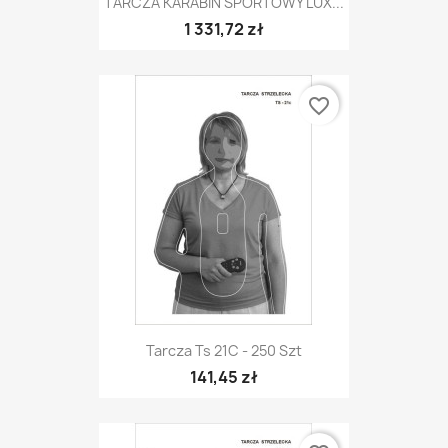
TARCZA KARABIN SPORTOWY LUX...
1 331,72 zł
favorite_border
Tarcza Ts 21C - 250 Szt
141,45 zł