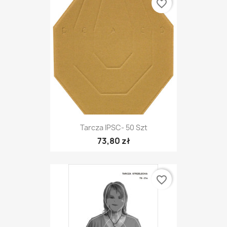
favorite_border
Tarcza IPSC- 50 Szt
73,80 zł
favorite_border