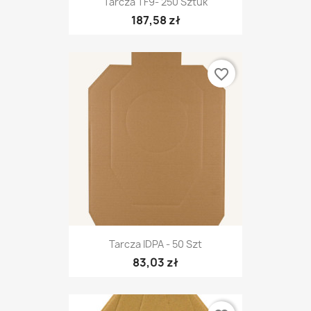
Tarcza TF9- 250 Sztuk
187,58 zł
favorite_border
Tarcza IDPA - 50 Szt
83,03 zł