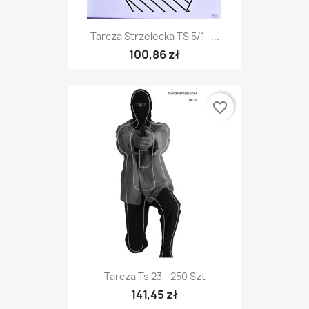
Tarcza Strzelecka TS 5/1 -...
100,86 zł
favorite_border
Tarcza Ts 23 - 250 Szt
141,45 zł