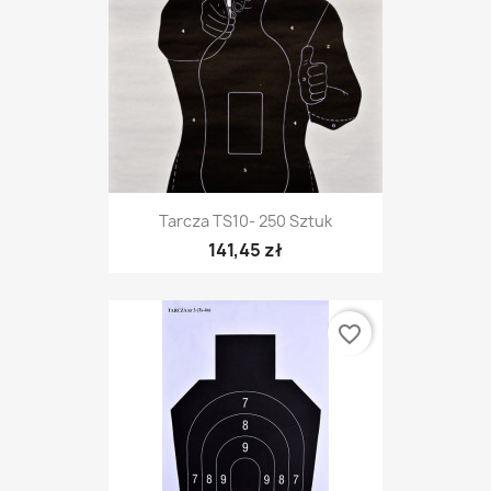
Tarcza TS10- 250 Sztuk
141,45 zł
favorite_border