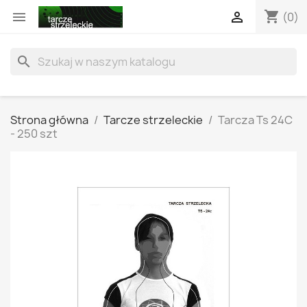
shopping_cart


(0)
search
Strona główna
Tarcze strzeleckie
Tarcza Ts 24C
- 250 szt