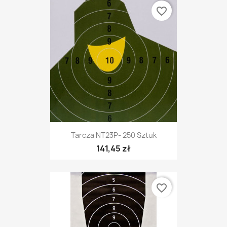
favorite_border
Tarcza NT23P- 250 Sztuk
141,45 zł
favorite_border