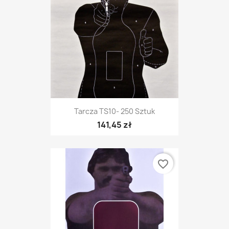
Tarcza TS10- 250 Sztuk
141,45 zł
favorite_border