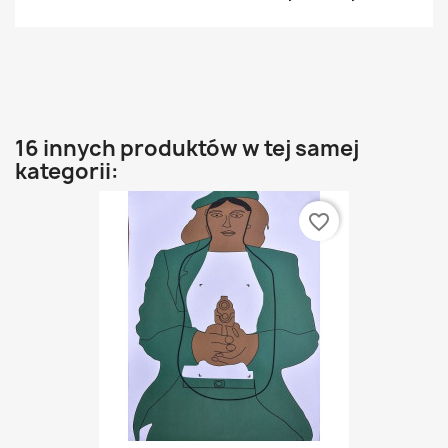
16 innych produktów w tej samej
kategorii:
favorite_border