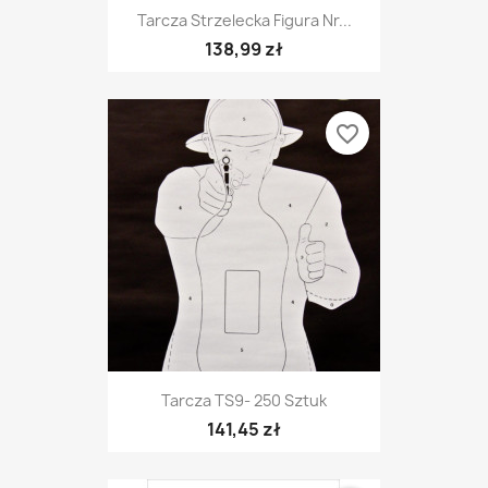
Tarcza Strzelecka Figura Nr...
138,99 zł
favorite_border
Tarcza TS9- 250 Sztuk
141,45 zł