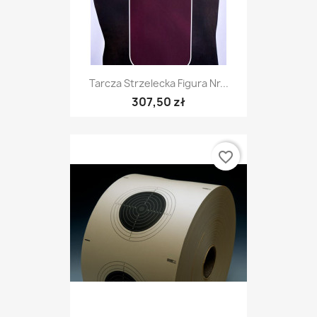
Tarcza Strzelecka Figura Nr...
307,50 zł
favorite_border