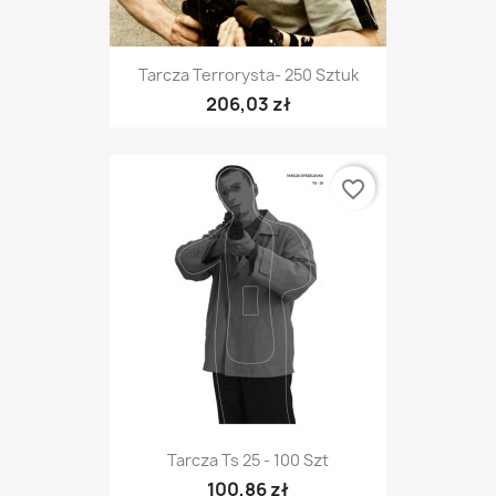
Tarcza Terrorysta- 250 Sztuk
206,03 zł
favorite_border
Tarcza Ts 25 - 100 Szt
100,86 zł