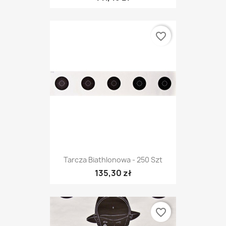
favorite_border
Tarcza Biathlonowa - 250 Szt
135,30 zł
favorite_border