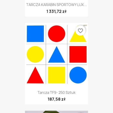
TARCZA KARABIN SPORTOWY LUX...
1 331,72 zł
favorite_border
Tarcza TF9- 250 Sztuk
187,58 zł